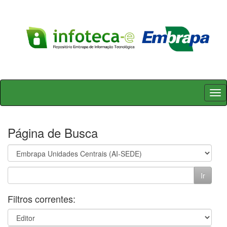
Skip
navigation
Página de Busca
Filtros correntes: