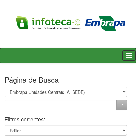
Skip
navigation
Página de Busca
Filtros correntes: