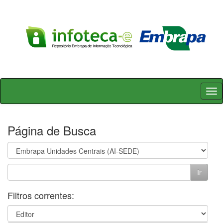
Skip
navigation
Página de Busca
Filtros correntes: