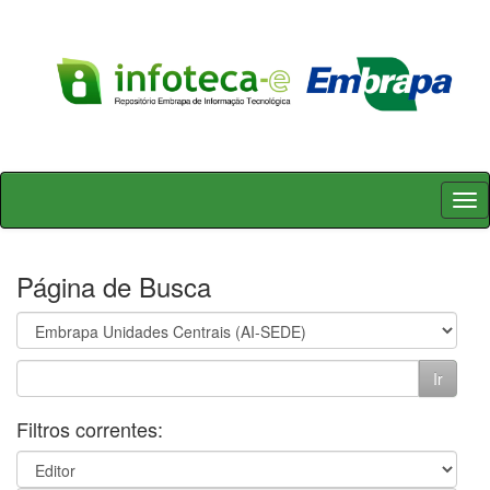
Skip
navigation
Página de Busca
Filtros correntes: