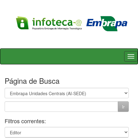
Skip
navigation
Página de Busca
Filtros correntes: