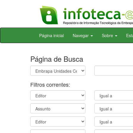
Skip
Página inicial
Navegar
Sobre
Est
navigation
Página de Busca
Filtros correntes: