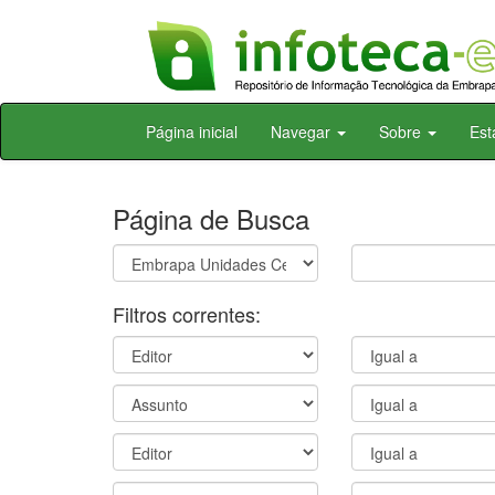
Skip
Página inicial
Navegar
Sobre
Est
navigation
Página de Busca
Filtros correntes: