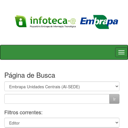
Skip
navigation
Página de Busca
Filtros correntes: