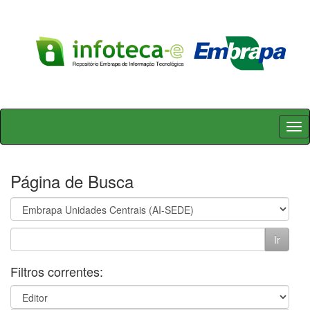
Skip
navigation
Página de Busca
Filtros correntes: