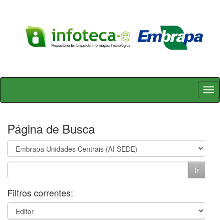
Skip
navigation
Página de Busca
Filtros correntes: