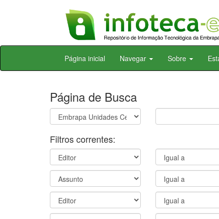
Skip
Página inicial
Navegar
Sobre
Est
navigation
Página de Busca
Filtros correntes: