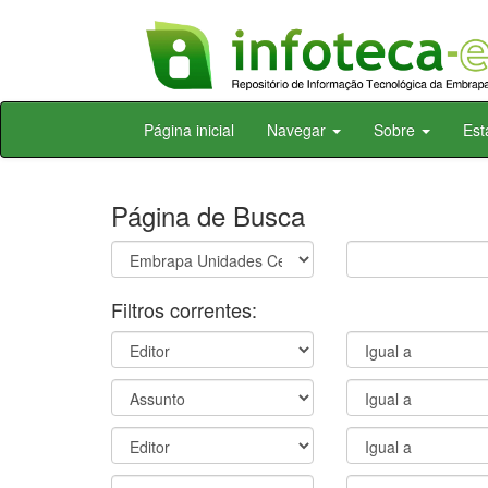
Skip
Página inicial
Navegar
Sobre
Est
navigation
Página de Busca
Filtros correntes: