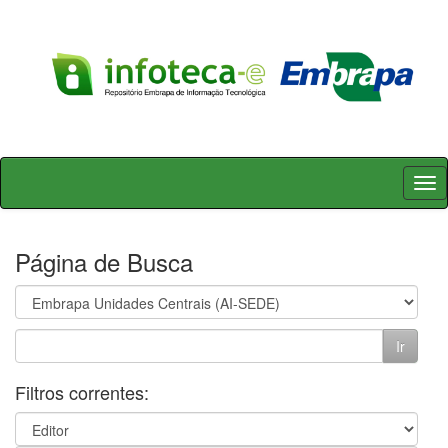
Skip
navigation
Página de Busca
Filtros correntes: