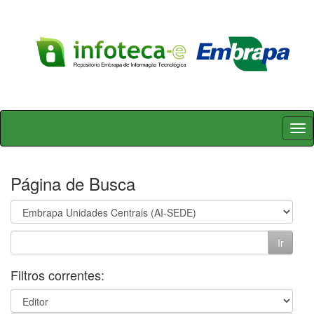
Skip
navigation
Página de Busca
Filtros correntes: