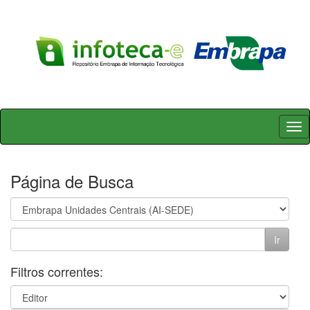
Skip
navigation
Página de Busca
Filtros correntes: