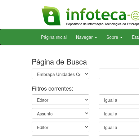
Skip
Página inicial
Navegar
Sobre
Est
navigation
Página de Busca
Filtros correntes: