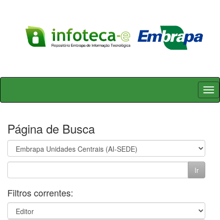
Skip
navigation
Página de Busca
Filtros correntes: