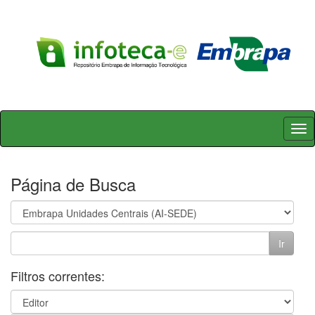
Skip
navigation
Página de Busca
Filtros correntes: