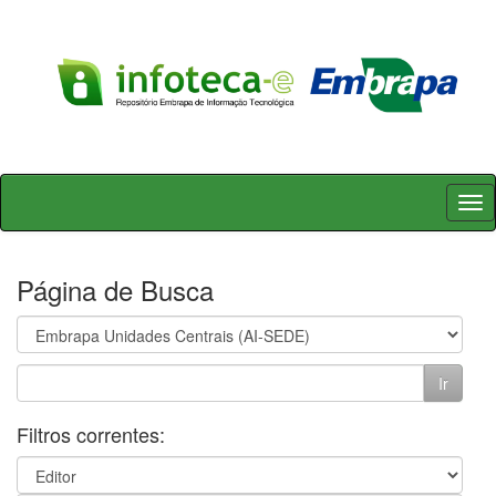
Skip
navigation
Página de Busca
Filtros correntes: