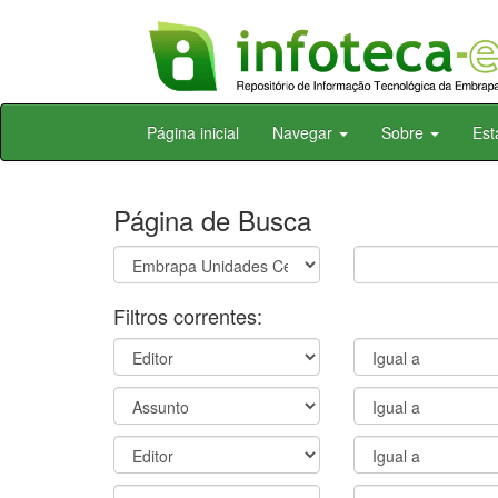
Skip
Página inicial
Navegar
Sobre
Est
navigation
Página de Busca
Filtros correntes: