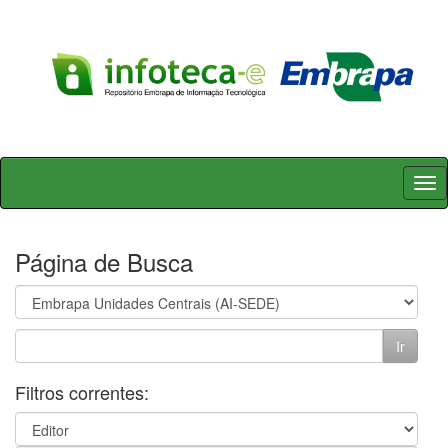
Skip
navigation
Página de Busca
Filtros correntes: