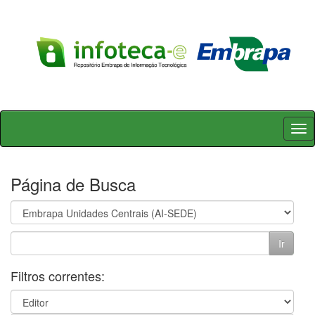
Skip
navigation
Página de Busca
Filtros correntes: