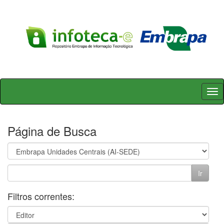
Skip
navigation
Página de Busca
Filtros correntes: