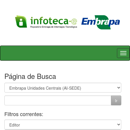
Skip
navigation
Página de Busca
Filtros correntes: