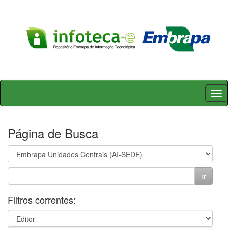
Skip
navigation
Página de Busca
Filtros correntes: