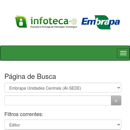
Skip
navigation
Página de Busca
Filtros correntes: