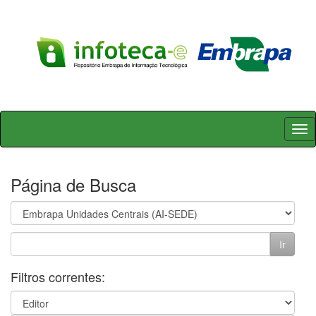
Skip
navigation
Página de Busca
Filtros correntes: