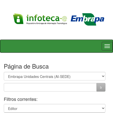
Skip
navigation
Página de Busca
Filtros correntes: