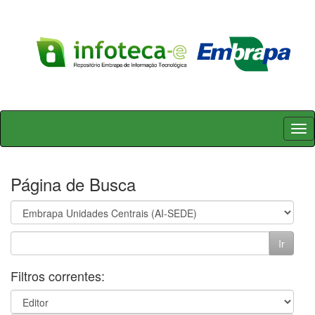
Skip
navigation
Página de Busca
Filtros correntes: