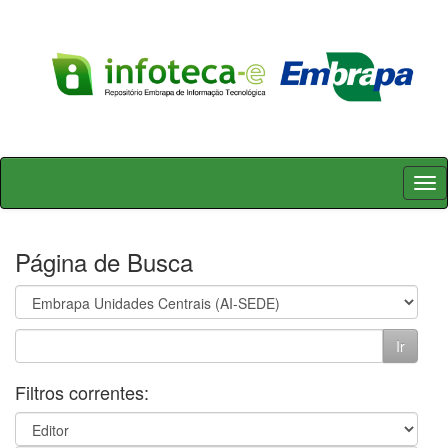
Skip
navigation
Página de Busca
Filtros correntes: