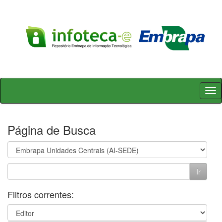
Skip
navigation
Página de Busca
Filtros correntes: