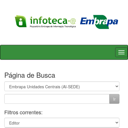
Skip
navigation
Página de Busca
Filtros correntes: