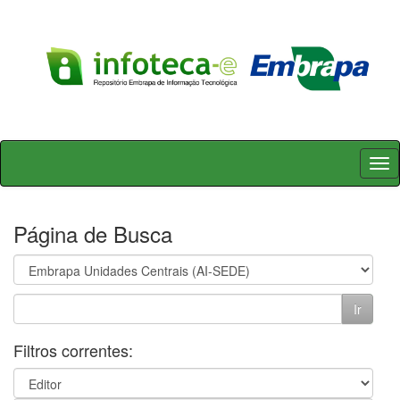
Skip
navigation
Página de Busca
Filtros correntes: