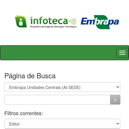
Skip
navigation
Página de Busca
Filtros correntes: