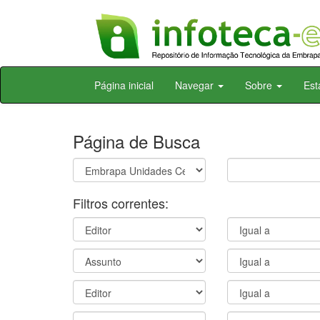
Skip
Página inicial
Navegar
Sobre
Est
navigation
Página de Busca
Filtros correntes: