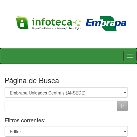
Skip
navigation
Página de Busca
Filtros correntes: