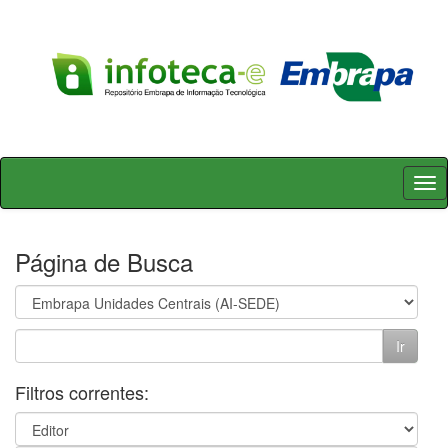
Skip
navigation
Página de Busca
Filtros correntes: