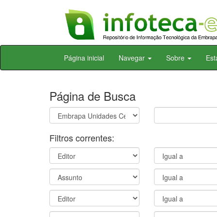
Skip
Página inicial
Navegar
Sobre
Est
navigation
Página de Busca
Filtros correntes: