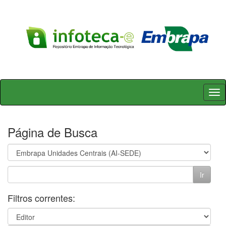
Skip
navigation
Página de Busca
Filtros correntes: