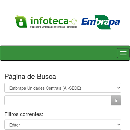
Skip
navigation
Página de Busca
Filtros correntes: