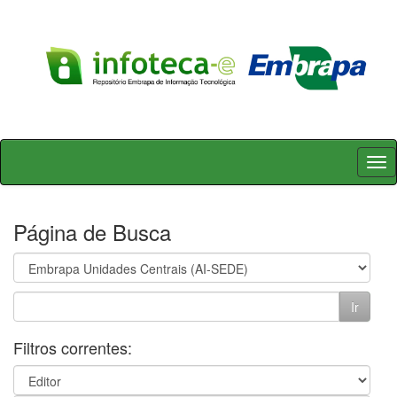
Skip
navigation
Página de Busca
Filtros correntes: