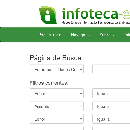
Skip
Página inicial
Navegar
Sobre
Est
navigation
Página de Busca
Filtros correntes: