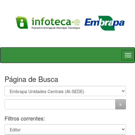
Skip
navigation
Página de Busca
Filtros correntes: