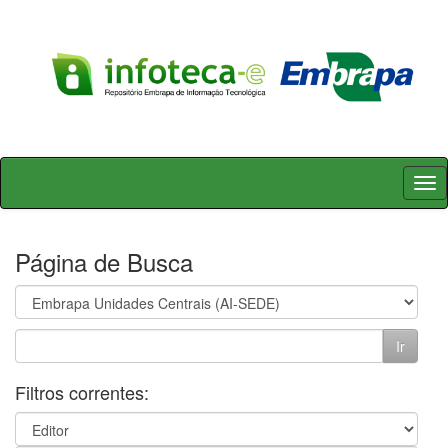
Skip
navigation
Página de Busca
Filtros correntes: