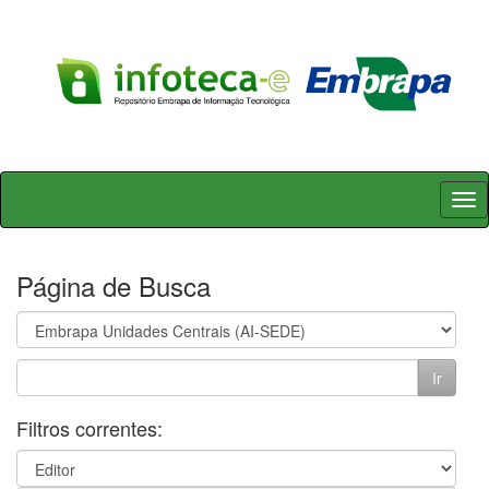
Skip
navigation
Página de Busca
Filtros correntes: