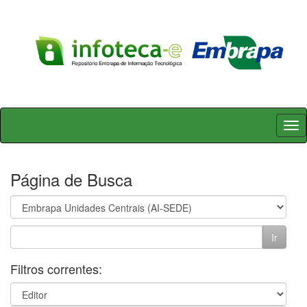
Skip
navigation
Página de Busca
Filtros correntes: