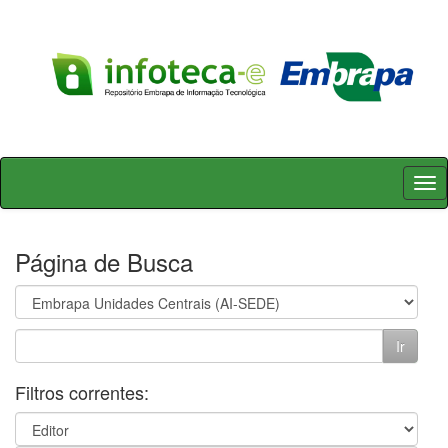
Skip
navigation
Página de Busca
Filtros correntes: