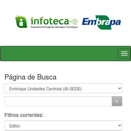
Skip
navigation
Página de Busca
Filtros correntes: