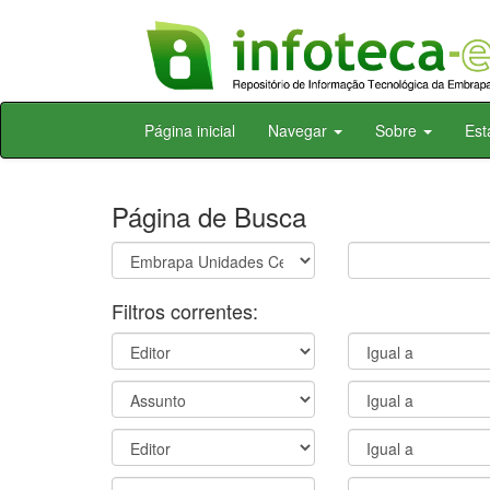
Skip
Página inicial
Navegar
Sobre
Est
navigation
Página de Busca
Filtros correntes: