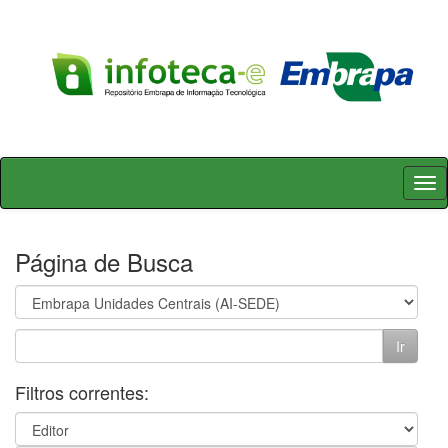
Skip
navigation
Página de Busca
Filtros correntes: